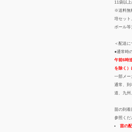
11袋以上
※送料無
培セット
ボール等
＜配送に
●通常時
午前6時
を除く）
一部メー
通常、到
道、九州
苗の到着
参照くだ
苗の