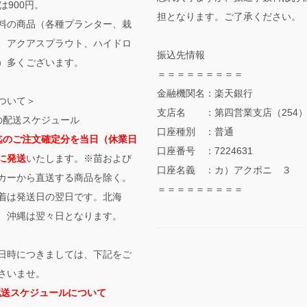
は900円。
担となります。ご了承ください。
料の商品（各種プランター、栽
、アクアスプラウト、ハイドロ
振込先情報
）多くございます。
＝＝＝＝＝＝＝＝＝
金融機関名：楽天銀行
ついて＞
支店名 ：第四営業支店（254
の配送スケジュール
口座種別 ：普通
迄のご注文確定分を当日（休業日
口座番号 ：7224631
に発送
いたします。※苗および
口座名義 ：カ）アクポニ ３
カーから直送する商品を除く。
＝＝＝＝＝＝＝＝＝
着は発送日の翌日です。北海
、沖縄は翌々日となります。
日時につきましては、下記をご
さいませ。
配送スケジュールについて