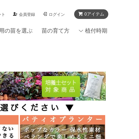
0アイテム
ント
会員登録
ログイン
用の苗を選ぶ
苗の育て方
植付時期