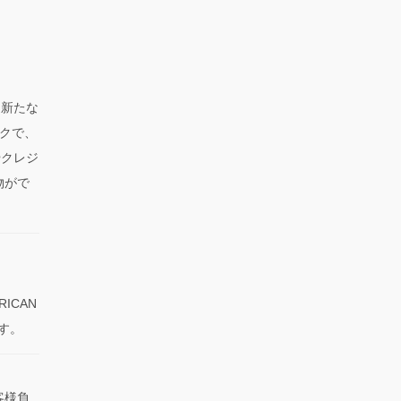
、新たな
クで、
やクレジ
物がで
RICAN
です。
客様負