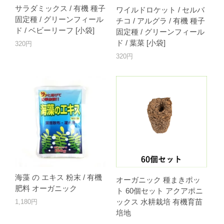
サラダミックス / 有機 種子
ワイルドロケット / セルバ
固定種 / グリーンフィール
チコ / アルグラ / 有機 種子
ド / ベビーリーフ [小袋]
固定種 / グリーンフィール
ド / 葉菜 [小袋]
320円
320円
海藻 の エキス 粉末 / 有機
オーガニック 種まきポッ
肥料 オーガニック
ト 60個セット アクアポニ
ックス 水耕栽培 有機育苗
1,180円
培地