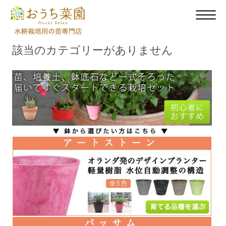
該当のカテゴリーがありません