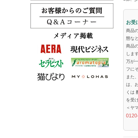
お受
商品
態な
商品
しま
万が
フに
また
は、
くは
を受
＜ヤ
0120