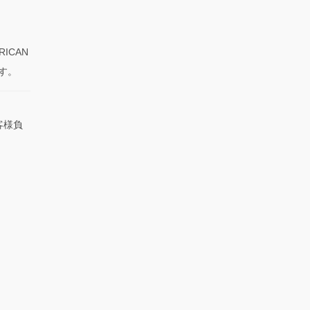
RICAN
です。
客様負
）