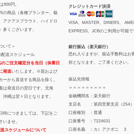
は900円。
クレジットカード決済
料の商品（各種プランター、栽
、アクアスプラウト、ハイドロ
VISA、MASTER、DINERS、 AME
）多くございます。
EXPRESS、JCBのご利用が可能
ついて＞
銀行振込（楽天銀行）
恐れ入りますが、振込手数料はお
の配送スケジュール
担となります。ご了承ください。
迄のご注文確定分を当日（休業日
に発送
いたします。※苗および
振込先情報
カーから直送する商品を除く。
＝＝＝＝＝＝＝＝＝
着は発送日の翌日です。北海
金融機関名：楽天銀行
、沖縄は翌々日となります。
支店名 ：第四営業支店（254
口座種別 ：普通
日時につきましては、下記をご
口座番号 ：7224631
さいませ。
口座名義 ：カ）アクポニ ３
配送スケジュールについて