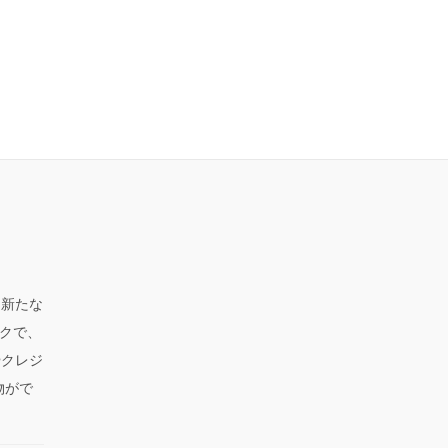
、新たな
クで、
やクレジ
物がで