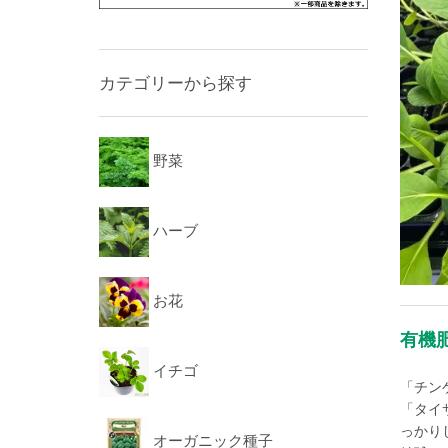
カテゴリーから探す
野菜
ハーブ
お花
有機
イチゴ
「チン
「タイ
っかり
オーガニック種子