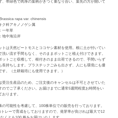
ず、帯緑色で肉厚の葉柄がきつく重なり合い、葉先の方が開いて
。
assica rapa var. chinensis
キク科アキノノゲシ属
：一年草
：地中海沿岸
ットは天然ピートモスとココヤシ素材を使用。根に土が付いてい
で洗い流す手間もなく、そのままポットごと植え付けできます。
ポットごと収穫して、根付きのまま出荷できるので、手間いらず
も長持ちします。プラスチックごみも出さず、人にも環境にも優
です。（土耕栽培にも使用できます。）
は受注生産品のため、ご注文後のキャンセルは不可とさせていた
すのでご了承ください。お届けまでに通常5週間程度お時間をい
ております。
株の可能性を考慮して、100株単位での販売を行っております。
穴のトレーで育成をしておりますので、発芽率が良ければ最大で12
少なくとも100 株をお届けいたします。