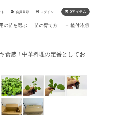
0アイテム
ント
会員登録
ログイン
用の苗を選ぶ
苗の育て方
植付時期
シャキ食感！中華料理の定番としてお