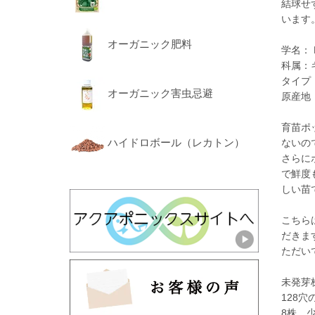
結球せ
います
オーガニック肥料
学名： Br
科属：
タイプ
オーガニック害虫忌避
原産地
育苗ポ
ハイドロボール（レカトン）
ないの
さらに
で鮮度
しい苗
こちら
だきま
ただい
未発芽
128
8株、