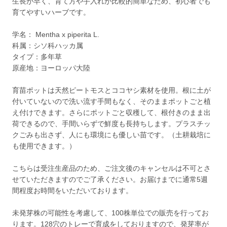
生長が早く、育て方や手入れが比較的簡単なため、初心者でも
育てやすいハーブです。
学名： Mentha x piperita L.
科属：シソ科ハッカ属
タイプ：多年草
原産地：ヨーロッパ大陸
育苗ポットは天然ピートモスとココヤシ素材を使用。根に土が
付いていないので洗い流す手間もなく、そのままポットごと植
え付けできます。さらにポットごと収穫して、根付きのまま出
荷できるので、手間いらずで鮮度も長持ちします。プラスチッ
クごみも出さず、人にも環境にも優しい苗です。（土耕栽培に
も使用できます。）
こちらは受注生産品のため、ご注文後のキャンセルは不可とさ
せていただきますのでご了承ください。お届けまでに通常5週
間程度お時間をいただいております。
未発芽株の可能性を考慮して、100株単位での販売を行ってお
ります。128穴のトレーで育成をしておりますので、発芽率が