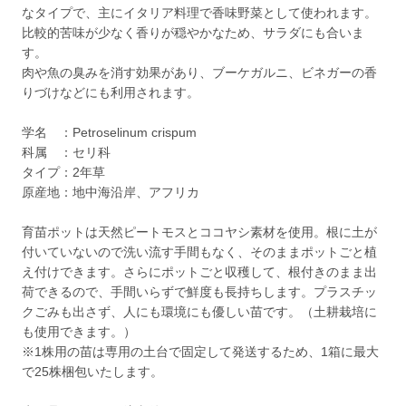
なタイプで、主にイタリア料理で香味野菜として使われます。
比較的苦味が少なく香りが穏やかなため、サラダにも合いま
す。
肉や魚の臭みを消す効果があり、ブーケガルニ、ビネガーの香
りづけなどにも利用されます。
学名 ：Petroselinum crispum
科属 ：セリ科
タイプ：2年草
原産地：地中海沿岸、アフリカ
育苗ポットは天然ピートモスとココヤシ素材を使用。根に土が
付いていないので洗い流す手間もなく、そのままポットごと植
え付けできます。さらにポットごと収穫して、根付きのまま出
荷できるので、手間いらずで鮮度も長持ちします。プラスチッ
クごみも出さず、人にも環境にも優しい苗です。（土耕栽培に
も使用できます。）
※1株用の苗は専用の土台で固定して発送するため、1箱に最大
で25株梱包いたします。