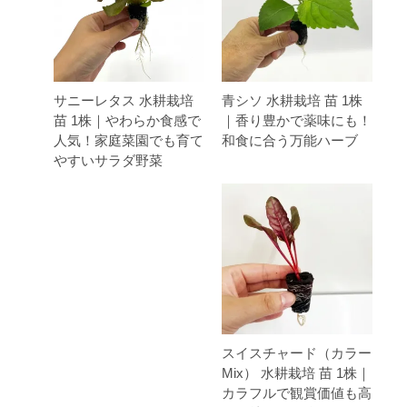
サニーレタス 水耕栽培
青シソ 水耕栽培 苗 1株
苗 1株｜やわらか食感で
｜香り豊かで薬味にも！
人気！家庭菜園でも育て
和食に合う万能ハーブ
やすいサラダ野菜
スイスチャード（カラー
Mix） 水耕栽培 苗 1株｜
カラフルで観賞価値も高