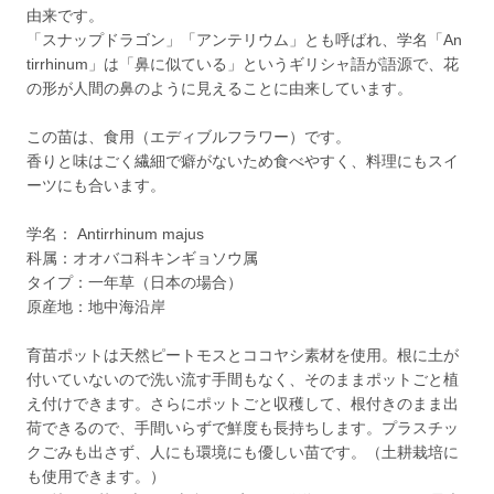
由来です。
「スナップドラゴン」「アンテリウム」とも呼ばれ、学名「An
tirrhinum」は「鼻に似ている」というギリシャ語が語源で、花
の形が人間の鼻のように見えることに由来しています。
この苗は、食用（エディブルフラワー）です。
香りと味はごく繊細で癖がないため食べやすく、料理にもスイ
ーツにも合います。
学名： Antirrhinum majus
科属：オオバコ科キンギョソウ属
タイプ：一年草（日本の場合）
原産地：地中海沿岸
育苗ポットは天然ピートモスとココヤシ素材を使用。根に土が
付いていないので洗い流す手間もなく、そのままポットごと植
え付けできます。さらにポットごと収穫して、根付きのまま出
荷できるので、手間いらずで鮮度も長持ちします。プラスチッ
クごみも出さず、人にも環境にも優しい苗です。（土耕栽培に
も使用できます。）