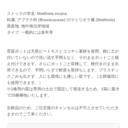
ストックの学名: Matthiola incana
科属: アブラナ科 (Brassicaceae) のマトリオラ属 (Matthiola)
原産地: 地中海沿岸地域
タイプ: 一般的には多年草
育苗ポットは天然ピートモスとココヤシ素材を使用。根に土が
付いていないので洗い流す手間もなく、そのままポットごと植
え付けできます。さらにポットごと収穫して、根付きのまま出
荷できるので、手間いらずで鮮度も長持ちします。プラスチッ
クごみも出さず、人にも環境にも優しい苗です。（土耕栽培に
も使用できます。）
※1株用の苗は専用の土台で固定して発送するため、1箱に最大
で25株梱包いたします。
生鮮品のため、ご注文後のキャンセルは不可とさせていただき
ますのでご了承ください。