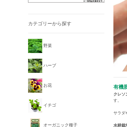
カテゴリーから探す
野菜
ハーブ
お花
有機
クレソ
す。
イチゴ
サラダ
オーガニック種子
水耕栽