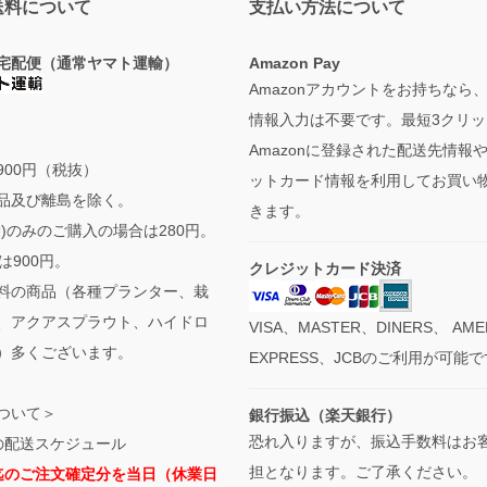
送料について
支払い方法について
宅配便（通常ヤマト運輸）
Amazon Pay
Amazonアカウントをお持ちなら
情報入力は不要です。最短3クリッ
Amazonに登録された配送先情報
900円（税抜）
ットカード情報を利用してお買い
品及び離島を除く。
きます。
袋)のみのご購入の場合は280円。
は900円。
クレジットカード決済
料の商品（各種プランター、栽
、アクアスプラウト、ハイドロ
VISA、MASTER、DINERS、 AME
）多くございます。
EXPRESS、JCBのご利用が可能
ついて＞
銀行振込（楽天銀行）
恐れ入りますが、振込手数料はお
の配送スケジュール
担となります。ご了承ください。
迄のご注文確定分を当日（休業日