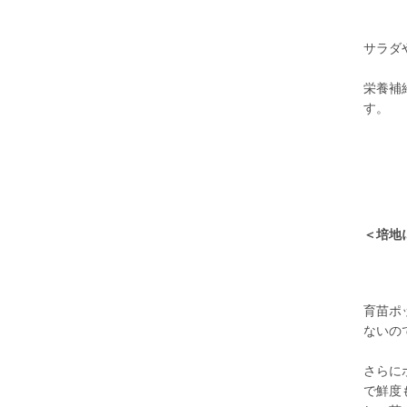
サラダ
栄養補
す。
＜培地
育苗ポ
ないの
さらに
で鮮度