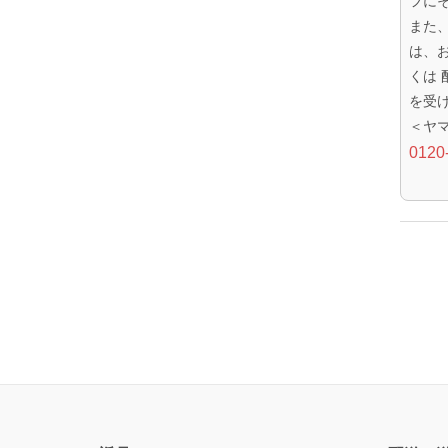
フに
また
は、
くは
を受
＜ヤ
0120