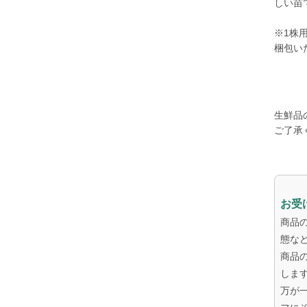
しい苗
※1株
梱包い
生鮮品
ご了承
お受
商品
態な
商品
しま
万が