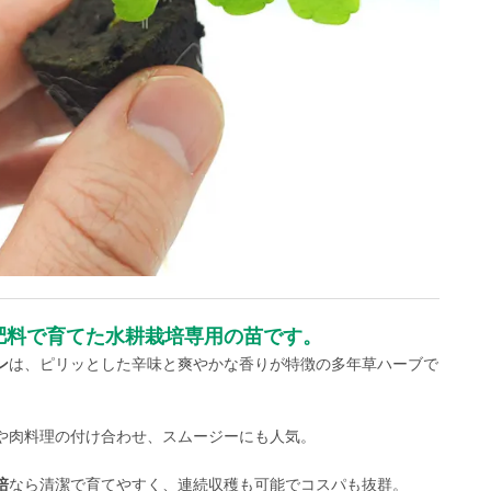
肥料で育てた水耕栽培専用の苗です。
ン
は、ピリッとした辛味と爽やかな香りが特徴の多年草ハーブで
や肉料理の付け合わせ、スムージーにも人気。
培
なら清潔で育てやすく、連続収穫も可能でコスパも抜群。