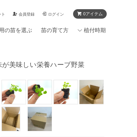
0アイテム
ント
会員登録
ログイン
用の苗を選ぶ
苗の育て方
植付時期
辛味が美味しい栄養ハーブ野菜