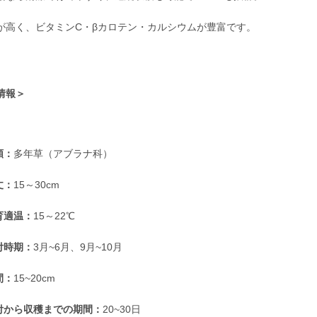
が高く、ビタミンC・βカロテン・カルシウムが豊富です。
情報＞
類：
多年草（アブラナ科）
丈：
15～30cm
育適温：
15～22℃
付時期：
3月~6月、9月~10月
間：
15~20cm
付から収穫までの期間：
20~30日