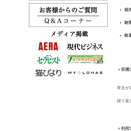
栽
耐
耐
＜収穫
草丈が
繰り返
＜利用