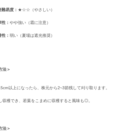
培難易度：
★☆☆（やさしい）
寒性：
やや強い（霜に注意）
暑性：
弱い（夏場は遮光推奨）
方法＞
15cm以上になったら、株元から2~3節残して刈り取ります。
し収穫でき、若葉をこまめに収穫すると風味も◎。
方法＞