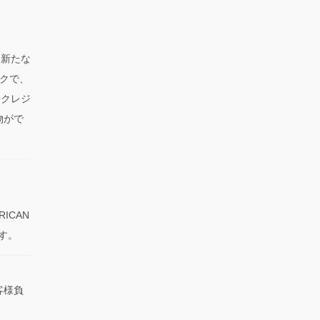
、新たな
クで、
やクレジ
物がで
RICAN
です。
客様負