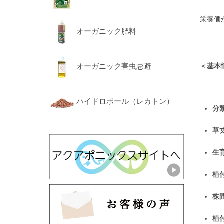
栄養価
オーガニック肥料
オーガニック害虫忌避
＜基本
ハイドロボール（レカトン）
分
草
生
植
株
植