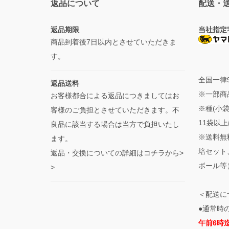
返品について
配送・
返品期限
当社指定
商品到着後7日以内とさせていただきま
す。
全国一律
返品送料
※一部商
お客様都合による返品につきましてはお
※種(小
客様のご負担とさせていただきます。不
11袋以上
良品に該当する場合は当方で負担いたし
※送料無
ます。
培セット
返品・交換についての詳細はコチラから>
ボール等
>
＜配送に
●通常時
午前6時