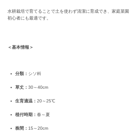
水耕栽培で育てることで土を使わず清潔に育成でき、家庭菜園
初心者にも最適です。
＜基本情報＞
分類：
シソ科
草丈：
30～40cm
生育適温：
20～25℃
植付時期：
春～夏
株間：
15～20cm