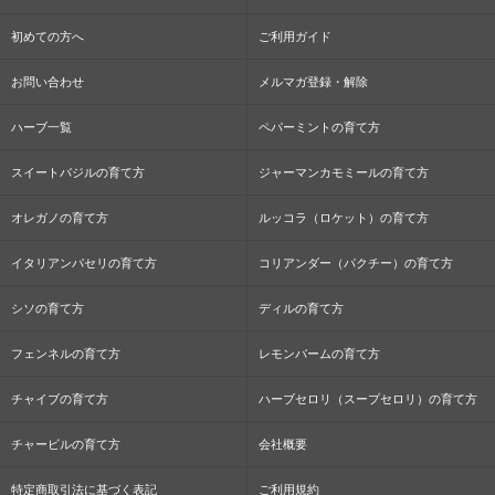
初めての方へ
ご利用ガイド
お問い合わせ
メルマガ登録・解除
ハーブ一覧
ペパーミントの育て方
スイートバジルの育て方
ジャーマンカモミールの育て方
オレガノの育て方
ルッコラ（ロケット）の育て方
イタリアンパセリの育て方
コリアンダー（パクチー）の育て方
シソの育て方
ディルの育て方
フェンネルの育て方
レモンバームの育て方
チャイブの育て方
ハーブセロリ（スープセロリ）の育て方
チャービルの育て方
会社概要
特定商取引法に基づく表記
ご利用規約