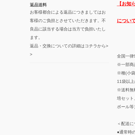
【お知
返品送料
お客様都合による返品につきましてはお
客様のご負担とさせていただきます。不
につい
良品に該当する場合は当方で負担いたし
ます。
返品・交換についての詳細はコチラから>
>
全国一律
※一部商
※種(小
11袋以上
※送料無
培セット
ボール等
＜配送に
●通常時