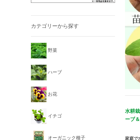
カテゴリーから探す
野菜
ハーブ
お花
水耕栽
イチゴ
ーブ＆
オーガニック種子
家庭で