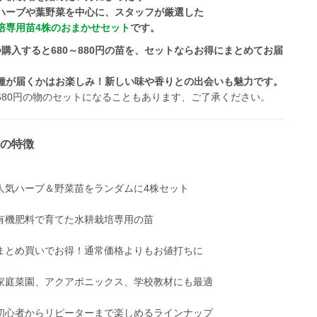
ハーブや葉野菜を中心に、スタッフが厳選した
培専用苗4株のおまかせセット
です。
つ購入すると680～880円の苗を、セットならお得にまとめてお届
種が届くかはお楽しみ！新しい味や香りとの出会いも魅力です。
680円の物のセットになることもあります、ご了承ください。
の特徴
 人気ハーブ＆野菜苗をランダムに4株セット
 有機肥料で育てた水耕栽培専用の苗
 まとめ買いでお得！通常価格よりもお値打ちに
 家庭菜園、アクアポニックス、学校教材にも最適
 初心者からリピーターまで楽しめるラインナップ