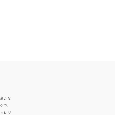
、新たな
クで、
やクレジ