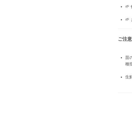


ご注意
苗
種
生