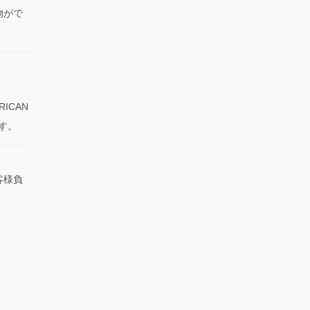
物がで
RICAN
です。
客様負
）