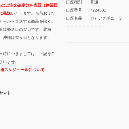
口座種別 ：普通
迄のご注文確定分を当日（休業日
口座番号 ：7224631
に発送
いたします。※苗および
口座名義 ：カ）アクポニ ３
カーから直送する商品を除く。
＝＝＝＝＝＝＝＝＝
着は発送日の翌日です。北海
、沖縄は翌々日となります。
日時につきましては、下記をご
さいませ。
配送スケジュールについて
ヤマト