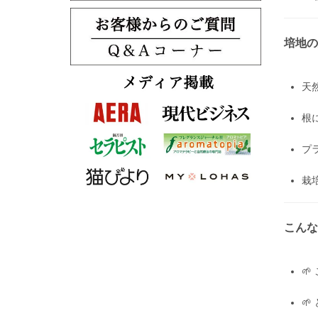
培地の
天
根
プ
栽
こんな

