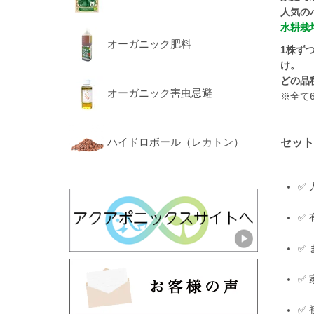
人気の
水耕栽
オーガニック肥料
1株ず
け。
どの品
オーガニック害虫忌避
※全て
ハイドロボール（レカトン）
セット
✅
✅
✅
✅
✅