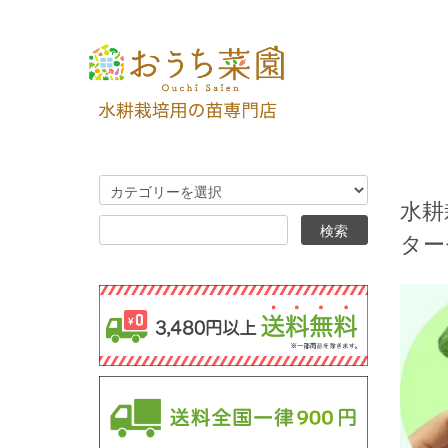
水耕
ター