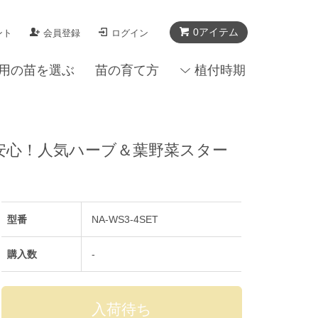
0アイテム
ント
会員登録
ログイン
用の苗を選ぶ
苗の育て方
植付時期
も安心！人気ハーブ＆葉野菜スター
型番
NA-WS3-4SET
購入数
-