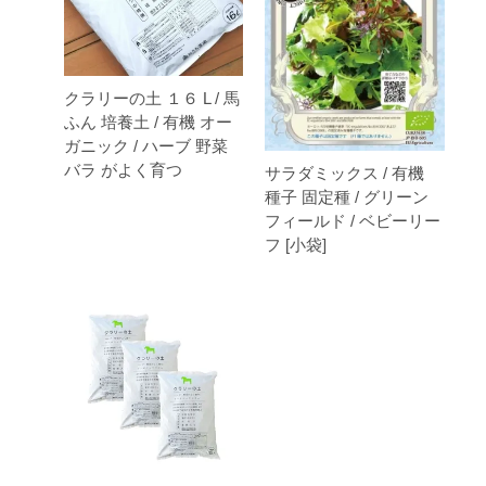
クラリーの土 １６ L / 馬
ふん 培養土 / 有機 オー
ガニック / ハーブ 野菜
バラ がよく育つ
サラダミックス / 有機
種子 固定種 / グリーン
フィールド / ベビーリー
フ [小袋]