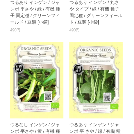
つるあり インゲン / ジャ
つるあり インゲン / 丸さ
ンボ 平さや / 緑 / 有機 種
や タイプ / 緑 / 有機 種子
子 固定種 / グリーンフィ
固定種 / グリーンフィール
ールド / 豆類 [小袋]
ド / 豆類 [小袋]
490円
490円
つるなし インゲン / ジャ
つるあり インゲン / ジャ
ンボ 平さや / 黄 / 有機 種
ンボ 平 さや / 緑 / 有機 種