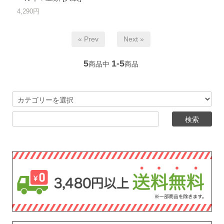
4,290円
« Prev
Next »
5
1-5
商品中
商品