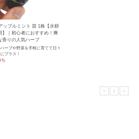
アップルミント 苗 1株【水耕
用】｜初心者におすすめ！爽
な香りの人気ハーブ
のハーブや野菜を手軽に育てて日々
卓にプラス！
待ち
<
1
>