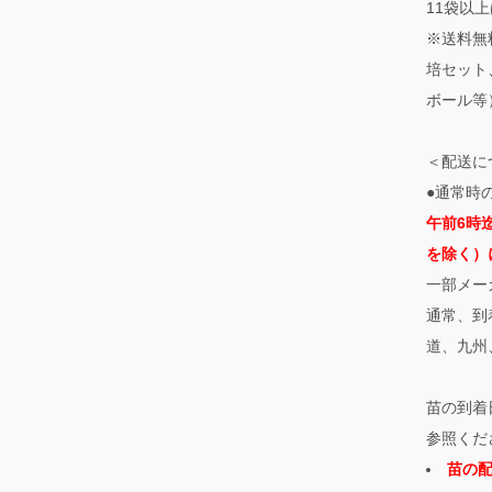
11袋以上
※送料無
培セット
ボール等
＜配送に
●通常時
午前6時
を除く）
一部メー
通常、到
道、九州
苗の到着
参照くだ
苗の