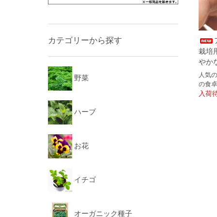
カテゴリーから探す
栽培
やか
人気
野菜
の食
入荷
ハーブ
お花
イチゴ
オーガニック種子