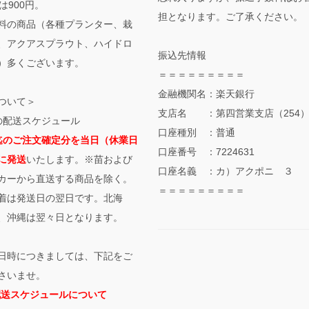
は900円。
担となります。ご了承ください。
料の商品（各種プランター、栽
、アクアスプラウト、ハイドロ
振込先情報
）多くございます。
＝＝＝＝＝＝＝＝＝
金融機関名：楽天銀行
ついて＞
支店名 ：第四営業支店（254
の配送スケジュール
口座種別 ：普通
迄のご注文確定分を当日（休業日
口座番号 ：7224631
に発送
いたします。※苗および
口座名義 ：カ）アクポニ ３
カーから直送する商品を除く。
＝＝＝＝＝＝＝＝＝
着は発送日の翌日です。北海
、沖縄は翌々日となります。
日時につきましては、下記をご
さいませ。
配送スケジュールについて