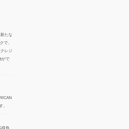
、新たな
クで、
やクレジ
物がで
RICAN
です。
客様負