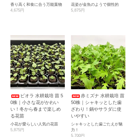
香り高く和食に合う万能葉物
花姿が金魚のようで個性的
4,675円
5,875円
ビオラ 水耕栽培 苗 5
赤ミズナ 水耕栽培 苗
0株｜小さな花がかわい
50株｜シャキッとした歯
い！冬から春まで楽しめ
ざわり！鍋やサラダに使
る花苗
いやすい
小花が愛らしい人気の花苗
シャキッとした歯ごたえが魅
5,875円
力！
5,700円