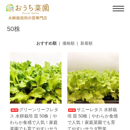
50株
おすすめ順
|
価格順
|
新着順
グリーンリーフレタ
サニーレタス 水耕栽
ス 水耕栽培 苗 50株｜や
培 苗 50株｜やわらか食感
わらか食感で人気！家庭
で人気！家庭菜園でも育
菜園でも育てやすいサラ
てやすいサラダ野菜