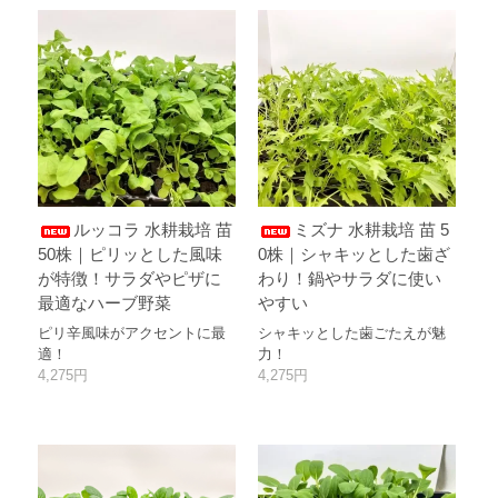
ルッコラ 水耕栽培 苗
ミズナ 水耕栽培 苗 5
50株｜ピリッとした風味
0株｜シャキッとした歯ざ
が特徴！サラダやピザに
わり！鍋やサラダに使い
最適なハーブ野菜
やすい
ピリ辛風味がアクセントに最
シャキッとした歯ごたえが魅
適！
力！
4,275円
4,275円