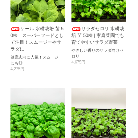
ケール 水耕栽培 苗 5
サラダセロリ 水耕栽
0株｜スーパーフードとし
培 苗 50株 | 家庭菜園でも
て注目！スムージーやサ
育てやすいサラダ野菜
ラダに
やさしい香りのサラダ向けセ
ロリ
健康志向に人気！スムージー
4,675円
にも◎
4,275円