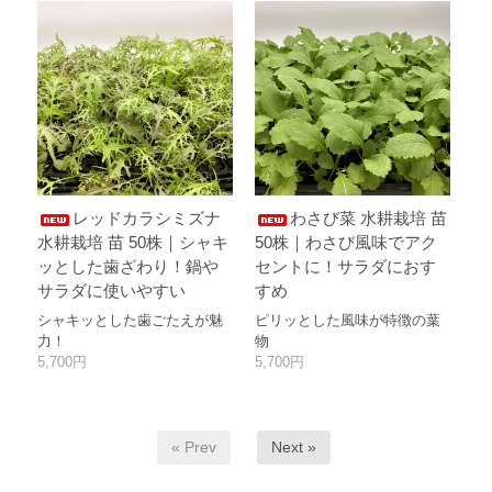
レッドカラシミズナ
わさび菜 水耕栽培 苗
水耕栽培 苗 50株｜シャキ
50株｜わさび風味でアク
ッとした歯ざわり！鍋や
セントに！サラダにおす
サラダに使いやすい
すめ
シャキッとした歯ごたえが魅
ピリッとした風味が特徴の葉
力！
物
5,700円
5,700円
« Prev
Next »