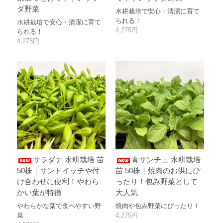
ダ野菜
水耕栽培で安心・清潔に育て
られる！
水耕栽培で安心・清潔に育て
4,275円
られる！
4,275円
サラダナ 水耕栽培 苗
青サンチュ 水耕栽培
50株｜サンドイッチや付
苗 50株｜焼肉のお供にぴ
け合わせに便利！やわら
ったり！包み野菜として
かい葉が特徴
大人気
やわらかな葉で食べやすい野
焼肉や包み野菜にぴったり！
菜
4,275円