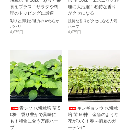
耕栽培 苗 50株｜彩りと栄
培 苗 50株｜エスニック料
養をプラス！サラダや料
理に大活躍！独特な香り
理のトッピングに最適
がクセになる
彩りと風味が魅力のやわらか
独特な香りがクセになる人気
パセリ
ハーブ
4,675円
4,675円
青シソ 水耕栽培 苗 5
キンギョソウ 水耕栽
0株｜香り豊かで薬味に
培 苗 50株｜金魚のような
も！和食に合う万能ハー
花が咲く！春～初夏のガ
ブ
ーデンに