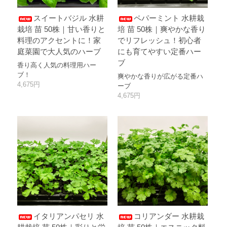
スイートバジル 水耕
ペパーミント 水耕栽
栽培 苗 50株｜甘い香りと
培 苗 50株｜爽やかな香り
料理のアクセントに！家
でリフレッシュ！初心者
庭菜園で大人気のハーブ
にも育てやすい定番ハー
ブ
香り高く人気の料理用ハー
ブ！
爽やかな香りが広がる定番ハ
4,675円
ーブ
4,675円
イタリアンパセリ 水
コリアンダー 水耕栽