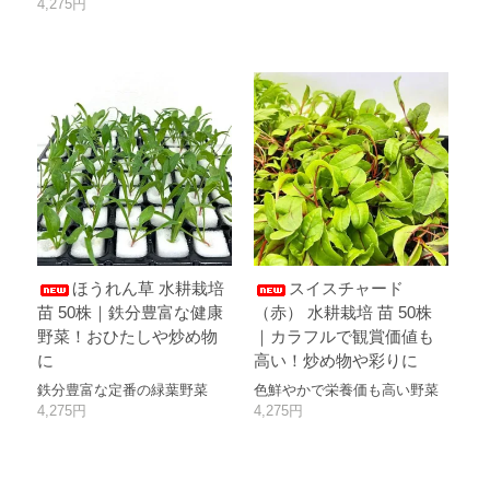
4,275円
ほうれん草 水耕栽培
スイスチャード
苗 50株｜鉄分豊富な健康
（赤） 水耕栽培 苗 50株
野菜！おひたしや炒め物
｜カラフルで観賞価値も
に
高い！炒め物や彩りに
鉄分豊富な定番の緑葉野菜
色鮮やかで栄養価も高い野菜
4,275円
4,275円