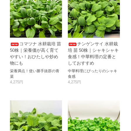
コマツナ 水耕栽培 苗
チンゲンサイ 水耕栽
50株｜栄養価が高く育て
培 苗 50株｜シャキシャキ
やすい！おひたしや炒め
食感！中華料理の定番と
物にも
しておすすめ
栄養満点！使い勝手抜群の青
中華料理にぴったりのシャキ
菜
食感
4,275円
4,275円