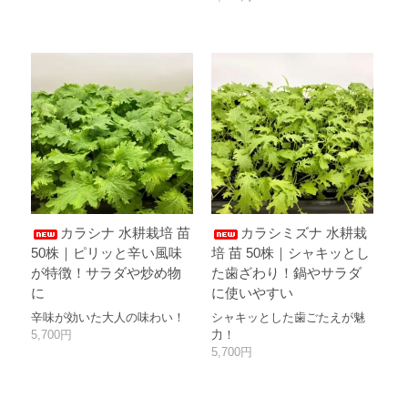
カラシナ 水耕栽培 苗
カラシミズナ 水耕栽
50株｜ピリッと辛い風味
培 苗 50株｜シャキッとし
が特徴！サラダや炒め物
た歯ざわり！鍋やサラダ
に
に使いやすい
辛味が効いた大人の味わい！
シャキッとした歯ごたえが魅
5,700円
力！
5,700円