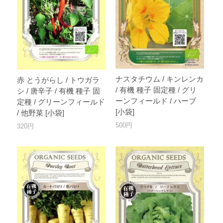
ナスタチウム / キンレンカ
赤 とうがらし / トウガラ
/ 有機 種子 固定種 / グリ
シ / 唐辛子 / 有機 種子 固
ーンフィールド / ハーブ
定種 / グリーンフィールド
[小袋]
/ 他野菜 [小袋]
500円
320円