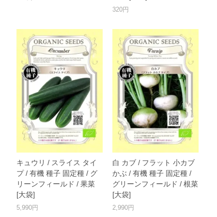
320円
キュウリ / スライス タイ
白 カブ / フラット 小カブ
プ / 有機 種子 固定種 / グ
かぶ / 有機 種子 固定種 /
リーンフィールド / 果菜
グリーンフィールド / 根菜
[大袋]
[大袋]
5,990円
2,990円