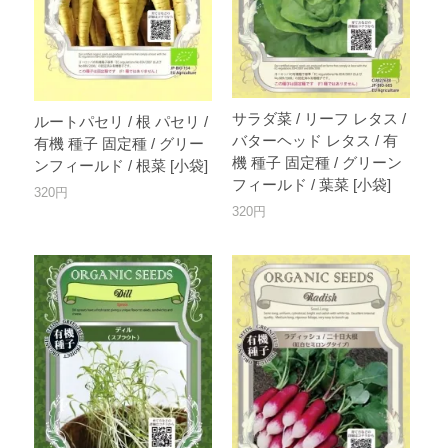
サラダ菜 / リーフ レタス /
ルートパセリ / 根 パセリ /
バターヘッド レタス / 有
有機 種子 固定種 / グリー
機 種子 固定種 / グリーン
ンフィールド / 根菜 [小袋]
フィールド / 葉菜 [小袋]
320円
320円