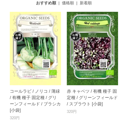
おすすめ順
|
価格順
|
新着順
コールラビ / ノリコ / 薄緑
赤 キャベツ / 有機 種子 固
/ 有機 種子 固定種 / グリ
定種 / グリーンフィールド
ーンフィールド / ブラシカ
/ スプラウト [小袋]
[小袋]
320円
320円