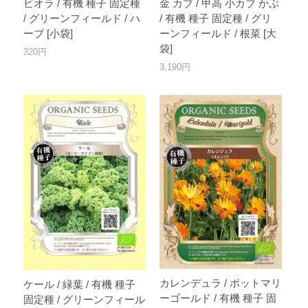
ビオラ / 有機 種子 固定種
金 カブ / 甲高 小カブ かぶ
/ グリーンフィールド / ハ
/ 有機 種子 固定種 / グリ
ーブ [小袋]
ーンフィールド / 根菜 [大
袋]
320円
3,190円
カレンデュラ / ポットマリ
ケール / 緑葉 / 有機 種子
ーゴールド / 有機 種子 固
固定種 / グリーンフィール