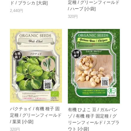
定種 / グリーンフィールド
ド / ブラシカ [大袋]
/ ハーブ [小袋]
2,440円
320円
パクチョイ / 有機 種子 固
有機 ひよこ 豆 / ガルバン
定種 / グリーンフィールド
ゾ / 有機 種子 固定種 / グ
/ 葉菜 [小袋]
リーンフィールド / スプラ
ウト [小袋]
320円